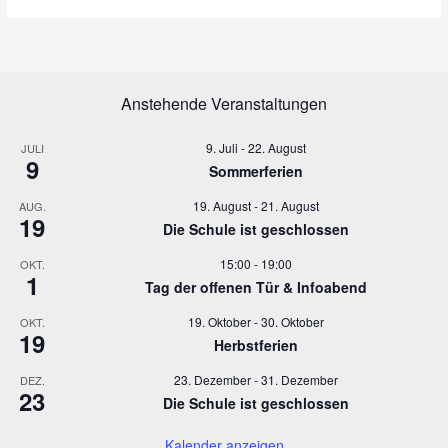
n
a
n
g
g
g
g
g
g
g
n
n
n
n
n
n
n
n
n
n
n
n
n
n
s
v
g
e
e
e
e
e
g
g
g
g
g
g
g
i
i
e
n
n
n
n
n
e
e
e
e
e
e
c
g
n
n
n
n
n
n
h
n
a
Anstehende Veranstaltungen
t
t
e
i
9. Juli
-
22. August
JULI
n
o
9
Sommerferien
,
n
N
19. August
-
21. August
AUG.
19
a
Die Schule ist geschlossen
v
15:00
-
19:00
OKT.
i
1
Tag der offenen Tür & Infoabend
g
a
19. Oktober
-
30. Oktober
OKT.
t
19
Herbstferien
i
o
23. Dezember
-
31. Dezember
DEZ.
23
n
Die Schule ist geschlossen
Kalender anzeigen