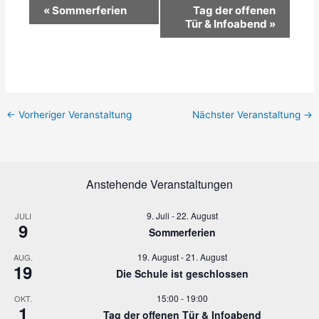
V
«
Sommerferien
Tag der offenen
e
Tür & Infoabend
»
r
a
n
s
t
a
←
Vorheriger Veranstaltung
Nächster Veranstaltung
→
l
t
u
n
Anstehende Veranstaltungen
g
-
9. Juli
-
22. August
JULI
N
9
Sommerferien
a
v
19. August
-
21. August
AUG.
19
i
Die Schule ist geschlossen
g
15:00
-
19:00
OKT.
a
1
Tag der offenen Tür & Infoabend
t