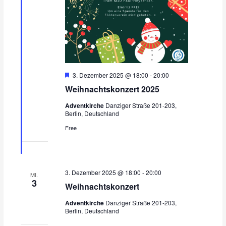
H
3. Dezember 2025 @ 18:00
-
20:00
e
Weihnachtskonzert 2025
r
v
Adventkirche
Danziger Straße 201-203,
o
Berlin, Deutschland
r
g
Free
e
h
o
b
e
n
3. Dezember 2025 @ 18:00
-
20:00
MI.
3
Weihnachtskonzert
Adventkirche
Danziger Straße 201-203,
Berlin, Deutschland