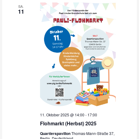
n
a
SA.
s
v
11
i
i
c
g
h
a
t
t
e
i
n
o
,
n
N
a
v
i
g
a
t
i
11. Oktober 2025 @ 14:00
-
17:00
o
Flohmarkt (Herbst) 2025
n
Quartierspavillon
Thomas-Mann-Straße 37,
Berlin, Deutschland