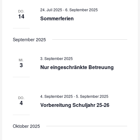
e
n
n
e
u
24. Juli 2025
-
6. September 2025
s
s
DO.
m
14
t
t
Sommerferien
w
a
a
ä
l
l
h
t
t
September 2025
l
u
u
e
n
n
n
3. September 2025
g
g
MI.
.
3
e
A
Nur eingeschränkte Betreuung
n
n
S
s
u
i
c
c
4. September 2025
-
5. September 2025
DO.
h
h
4
Vorbereitung Schuljahr 25-26
e
t
u
e
n
n
Oktober 2025
d
-
A
N