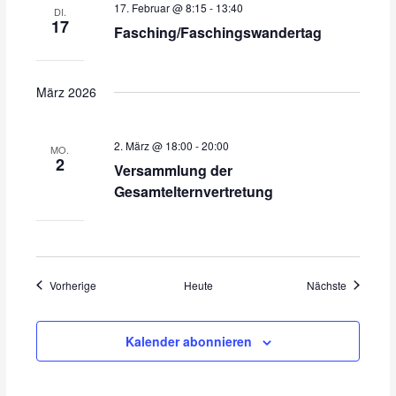
17. Februar @ 8:15
-
13:40
DI.
17
Fasching/Faschingswandertag
März 2026
2. März @ 18:00
-
20:00
MO.
2
Versammlung der
Gesamtelternvertretung
Veranstaltungen
Veranstal
Vorherige
Heute
Nächste
Kalender abonnieren