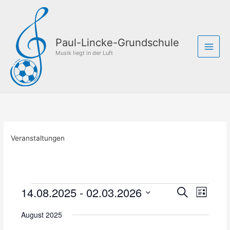
Zum
Inhalt
springen
Paul-Lincke-Grundschule
Musik liegt in der Luft
Veranstaltungen
14.08.2025
 - 
02.03.2026
Veranstaltungen
V
V
S
L
u
e
e
D
i
c
r
r
August 2025
s
a
h
a
a
t
t