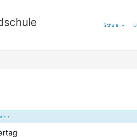
dschule
Schule
U
nden.
ertag