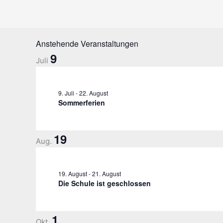
t
u
n
Anstehende Veranstaltungen
g
9
-
Juli
N
a
9. Juli
v
-
22. August
Sommerferien
i
g
a
19
Aug.
t
i
o
19. August
-
21. August
n
Die Schule ist geschlossen
1
Okt.