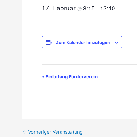
17. Februar
8:15
13:40
@
–
Zum Kalender hinzufügen
«
Einladung Förderverein
V
e
r
a
n
s
t
a
←
Vorheriger Veranstaltung
l