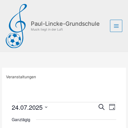
Zum
Inhalt
springen
Paul-Lincke-Grundschule
Musik liegt in der Luft
Veranstaltungen
24.07.2025
Veranstaltungen
V
V
S
T
für
u
e
e
D
a
c
24.
r
r
Ganztägig
g
a
h
Juli
a
a
t