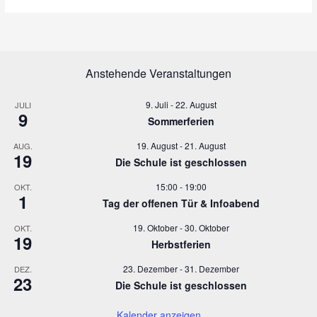
n
a
s
v
i
i
c
g
h
a
Anstehende Veranstaltungen
t
t
e
i
9. Juli
-
22. August
JULI
n
o
9
Sommerferien
,
n
N
19. August
-
21. August
AUG.
19
a
Die Schule ist geschlossen
v
15:00
-
19:00
OKT.
i
1
Tag der offenen Tür & Infoabend
g
a
19. Oktober
-
30. Oktober
OKT.
t
19
Herbstferien
i
o
23. Dezember
-
31. Dezember
DEZ.
23
n
Die Schule ist geschlossen
Kalender anzeigen