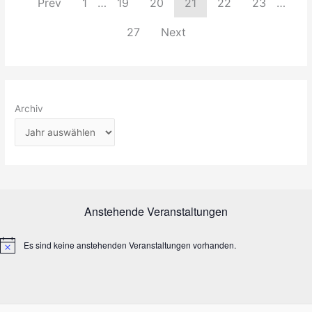
Prev
1
…
19
20
21
22
23
…
27
Next
Archiv
Anstehende Veranstaltungen
Es sind keine anstehenden Veranstaltungen vorhanden.
H
i
n
w
e
i