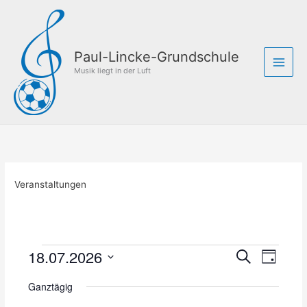
Zum
Inhalt
springen
Paul-Lincke-Grundschule
Musik liegt in der Luft
Veranstaltungen
18.07.2026
Veranstaltungen
V
V
S
T
für
u
e
e
D
a
c
18.
r
r
Ganztägig
g
a
h
Juli
a
a
t