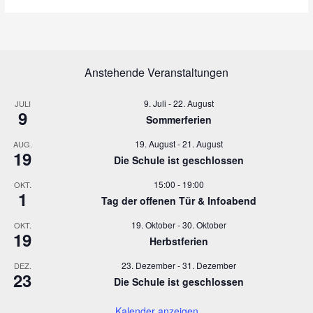
n
a
s
v
i
i
c
g
h
a
Anstehende Veranstaltungen
t
t
e
i
9. Juli
-
22. August
JULI
n
o
9
Sommerferien
,
n
N
19. August
-
21. August
AUG.
19
a
Die Schule ist geschlossen
v
15:00
-
19:00
OKT.
i
1
Tag der offenen Tür & Infoabend
g
a
19. Oktober
-
30. Oktober
OKT.
t
19
Herbstferien
i
o
23. Dezember
-
31. Dezember
DEZ.
23
n
Die Schule ist geschlossen
Kalender anzeigen