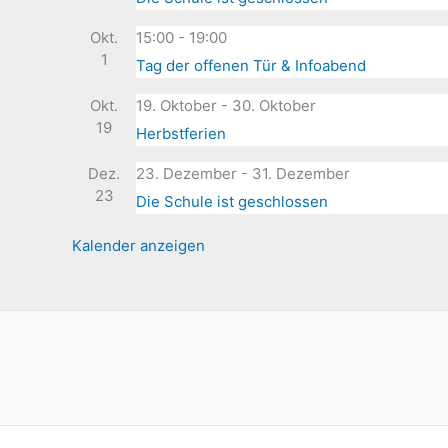
g
e
a
Okt.
15:00
-
19:00
r
t
1
Tag der offenen Tür & Infoabend
a
i
n
Okt.
19. Oktober
-
30. Oktober
o
s
19
n
Herbstferien
t
a
Dez.
23. Dezember
-
31. Dezember
l
23
Die Schule ist geschlossen
t
u
Kalender anzeigen
n
g
e
n
S
c
h
l