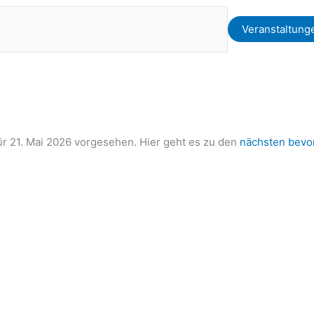
Veranstaltung
ür 21. Mai 2026 vorgesehen. Hier geht es zu den
nächsten bevo
H
i
n
w
e
i
s