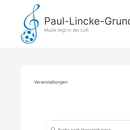
Zum
Inhalt
springen
Paul-Lincke-Grun
Musik liegt in der Luft
Veranstaltungen
Veranstaltungen
V
B