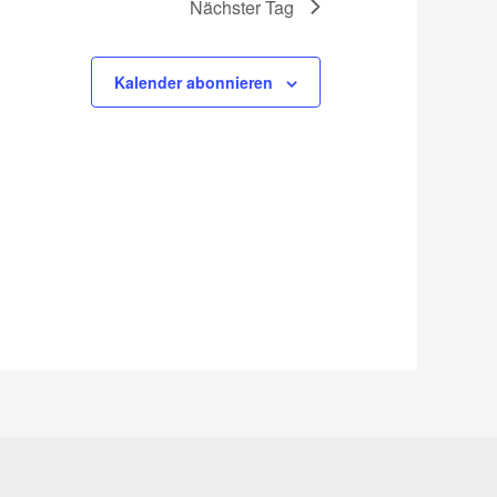
Nächster Tag
e
n
-
Kalender abonnieren
N
a
v
i
g
a
t
i
o
n