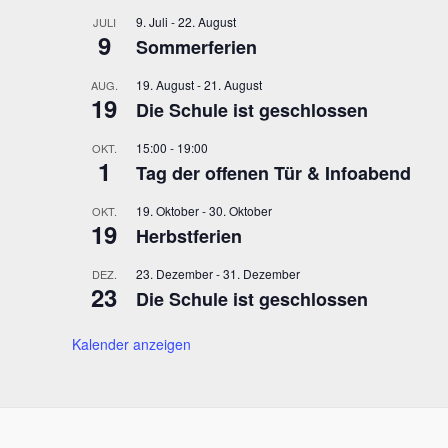
r
t
9. Juli
-
22. August
JULI
a
9
i
Sommerferien
n
o
s
19. August
-
21. August
AUG.
n
19
t
Die Schule ist geschlossen
a
15:00
-
19:00
OKT.
l
1
Tag der offenen Tür & Infoabend
t
u
19. Oktober
-
30. Oktober
OKT.
n
19
Herbstferien
g
e
23. Dezember
-
31. Dezember
DEZ.
23
n
Die Schule ist geschlossen
S
c
Kalender anzeigen
h
l
ü
s