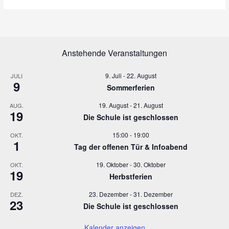
n
a
s
v
i
i
c
g
h
a
Anstehende Veranstaltungen
t
t
e
i
9. Juli
-
22. August
JULI
n
o
9
Sommerferien
,
n
N
19. August
-
21. August
AUG.
19
a
Die Schule ist geschlossen
v
15:00
-
19:00
OKT.
i
1
Tag der offenen Tür & Infoabend
g
a
19. Oktober
-
30. Oktober
OKT.
t
19
Herbstferien
i
o
23. Dezember
-
31. Dezember
DEZ.
23
n
Die Schule ist geschlossen
Kalender anzeigen