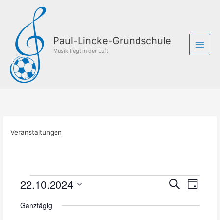
Zum
Inhalt
springen
Paul-Lincke-Grundschule
Musik liegt in der Luft
Veranstaltungen
22.10.2024
Veranstaltungen
V
V
S
T
für
u
e
e
D
a
c
22.
r
r
Ganztägig
g
a
h
Oktober
a
a
t