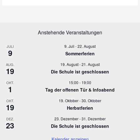
u
e
n
n
d
-
A
N
n
a
Anstehende Veranstaltungen
s
v
i
i
9. Juli
-
22. August
JULI
9
c
g
Sommerferien
h
a
19. August
-
21. August
AUG.
t
t
19
Die Schule ist geschlossen
e
i
n
o
15:00
-
19:00
OKT.
,
n
1
Tag der offenen Tür & Infoabend
N
a
19. Oktober
-
30. Oktober
OKT.
19
v
Herbstferien
i
23. Dezember
-
31. Dezember
DEZ.
g
23
Die Schule ist geschlossen
a
t
Kalender anzeigen