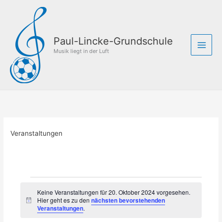
Zum
Inhalt
springen
Paul-Lincke-Grundschule
Musik liegt in der Luft
Veranstaltungen
Veranstaltungen
Keine Veranstaltungen für 20. Oktober 2024 vorgesehen.
für
Hier geht es zu den
nächsten bevorstehenden
H
20.
Veranstaltungen
.
i
Oktober
n