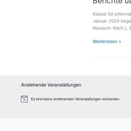
Berichte ü
Klasse 5d unterna
Januar. 2024 bega
Museum. Nach […]
Berichte
Weiterlesen »
über
das
Leben
vor
2
Millionen
Anstehende Veranstaltungen
Jahren
Es sind keine anstehenden Veranstaltungen vorhanden.
H
i
n
w
e
i
s