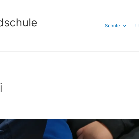
dschule
Schule
U
i