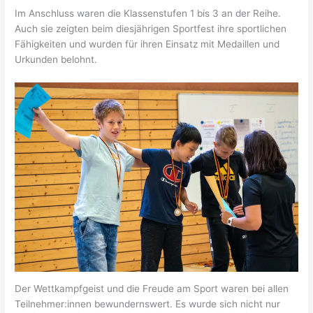
Im Anschluss waren die Klassenstufen 1 bis 3 an der Reihe.
Auch sie zeigten beim diesjährigen Sportfest ihre sportlichen
Fähigkeiten und wurden für ihren Einsatz mit Medaillen und
Urkunden belohnt.
Der Wettkampfgeist und die Freude am Sport waren bei allen
Teilnehmer:innen bewundernswert. Es wurde sich nicht nur