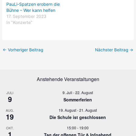
PauLi-Spatzen erobern die
Bühne – Wer kann helfen
17. September 2023
In "Konzerte"
←
Vorheriger Beitrag
Nächster Beitrag
→
Anstehende Veranstaltungen
9. Juli
-
22. August
JULI
9
Sommerferien
19. August
-
21. August
AUG.
19
Die Schule ist geschlossen
15:00
-
19:00
OKT.
1
Tag der offenen Tür & Infoabend