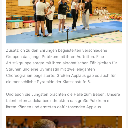
Zusätzlich zu den Ehrungen begeisterten verschiedene
Gruppen das junge Publikum mit ihren Auftritten. Eine
Artistikgruppe sorgte mit ihren akrobatischen Fähigkeiten für
Staunen und eine Gymnastin mit zwei eleganten
Choreografien begeisterte. Großen Applaus gab es auch für
die menschliche Pyramide der Klassenstufe 6.
Und auch die Jüngsten brachten die Halle zum Beben. Unsere
talentierten Judoka beeindruckten das große Publikum mit
ihrem Können und ernteten dafür tosenden Applaus.