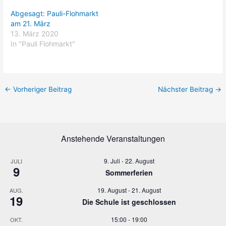
Abgesagt: Pauli-Flohmarkt
am 21. März
13. März 2020
In "Pauli Flohmarkt"
←
Vorheriger Beitrag
Nächster Beitrag
→
Anstehende Veranstaltungen
9. Juli
-
22. August
JULI
9
Sommerferien
19. August
-
21. August
AUG.
19
Die Schule ist geschlossen
15:00
-
19:00
OKT.