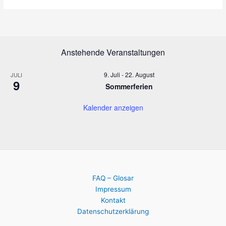
n
n
d
-
A
N
n
a
Anstehende Veranstaltungen
s
v
i
i
c
g
9. Juli
-
22. August
JULI
9
h
a
Sommerferien
t
t
Kalender anzeigen
e
i
n
o
,
n
N
a
v
i
FAQ – Glosar
g
Impressum
a
Kontakt
t
Datenschutzerklärung
i