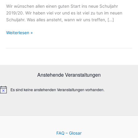
Wir wünschen allen einen guten Start ins neue Schuljahr
2019/20. Wir haben viel vor und es ist viel zu tun im neuen
Schuljahr. Was alles ansteht, wann wir uns treffen, […]
We
Weiterlesen »
proudly
present:
unsere
neue
Website
Anstehende Veranstaltungen
Es sind keine anstehenden Veranstaltungen vorhanden.
H
i
n
w
e
i
s
FAQ – Glosar