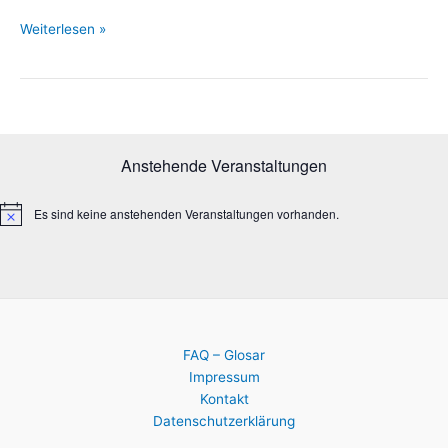
Kostenloses
Weiterlesen »
Angebot
des
SIBUZ
Pankow
Anstehende Veranstaltungen
Es sind keine anstehenden Veranstaltungen vorhanden.
H
i
n
w
e
i
s
FAQ – Glosar
Impressum
Kontakt
Datenschutzerklärung