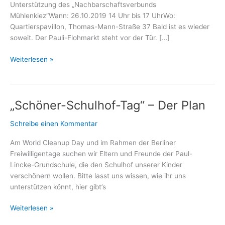
Unterstützung des „Nachbarschaftsverbunds
Mühlenkiez“Wann: 26.10.2019 14 Uhr bis 17 UhrWo:
Quartierspavillon, Thomas-Mann-Straße 37 Bald ist es wieder
soweit. Der Pauli-Flohmarkt steht vor der Tür. […]
Pauli-
Weiterlesen »
Flohmarkt
am
26.
„Schöner-Schulhof-Tag“ – Der Plan
Oktober
–
Schreibe einen Kommentar
Alle
Infos
Am World Cleanup Day und im Rahmen der Berliner
Freiwilligentage suchen wir Eltern und Freunde der Paul-
Lincke-Grundschule, die den Schulhof unserer Kinder
verschönern wollen. Bitte lasst uns wissen, wie ihr uns
unterstützen könnt, hier gibt’s
„Schöner-
Weiterlesen »
Schulhof-