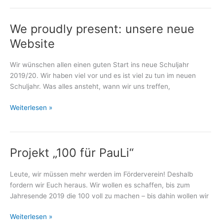
Tag“
–
We proudly present: unsere neue
Der
Plan
Website
Wir wünschen allen einen guten Start ins neue Schuljahr
2019/20. Wir haben viel vor und es ist viel zu tun im neuen
Schuljahr. Was alles ansteht, wann wir uns treffen,
We
Weiterlesen »
proudly
present:
unsere
Projekt „100 für PauLi“
neue
Website
Leute, wir müssen mehr werden im Förderverein! Deshalb
fordern wir Euch heraus. Wir wollen es schaffen, bis zum
Jahresende 2019 die 100 voll zu machen – bis dahin wollen wir
Projekt
Weiterlesen »