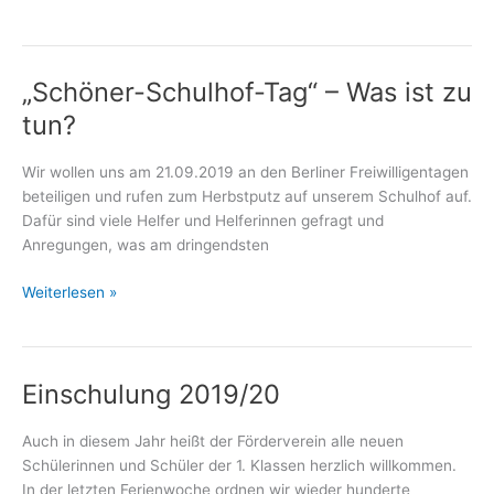
„100
für
PauLi“
„Schöner-Schulhof-Tag“ – Was ist zu
tun?
Wir wollen uns am 21.09.2019 an den Berliner Freiwilligentagen
beteiligen und rufen zum Herbstputz auf unserem Schulhof auf.
Dafür sind viele Helfer und Helferinnen gefragt und
Anregungen, was am dringendsten
„Schöner-
Weiterlesen »
Schulhof-
Tag“
–
Einschulung 2019/20
Was
ist
zu
Auch in diesem Jahr heißt der Förderverein alle neuen
tun?
Schülerinnen und Schüler der 1. Klassen herzlich willkommen.
In der letzten Ferienwoche ordnen wir wieder hunderte