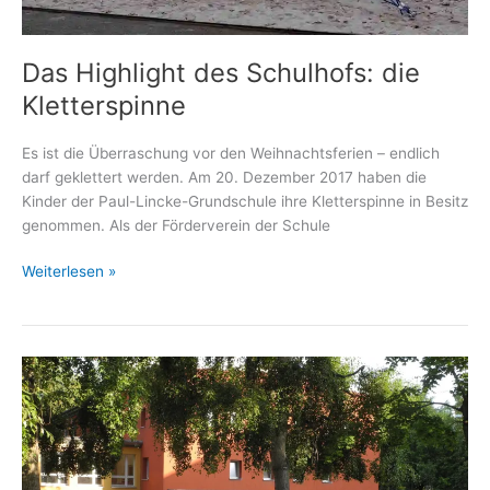
Das Highlight des Schulhofs: die
Kletterspinne
Es ist die Überraschung vor den Weihnachtsferien – endlich
darf geklettert werden. Am 20. Dezember 2017 haben die
Kinder der Paul-Lincke-Grundschule ihre Kletterspinne in Besitz
genommen. Als der Förderverein der Schule
Das
Weiterlesen »
Highlight
des
Schulhofs:
die
Kletterspinne