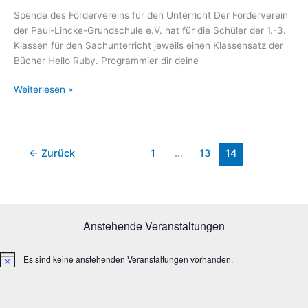
Spende des Fördervereins für den Unterricht Der Förderverein
der Paul-Lincke-Grundschule e.V. hat für die Schüler der 1.-3.
Klassen für den Sachunterricht jeweils einen Klassensatz der
Bücher Hello Ruby. Programmier dir deine
Mit
Weiterlesen »
Hello
Ruby
Computer
und
←
Zurück
1
…
13
14
Code
verstehen
lernen
Anstehende Veranstaltungen
Es sind keine anstehenden Veranstaltungen vorhanden.
H
i
n
w
e