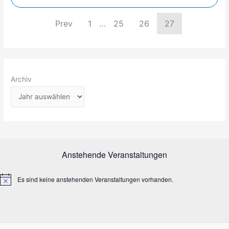
Prev
1
…
25
26
27
Archiv
Anstehende Veranstaltungen
Es sind keine anstehenden Veranstaltungen vorhanden.
H
i
n
w
e
i