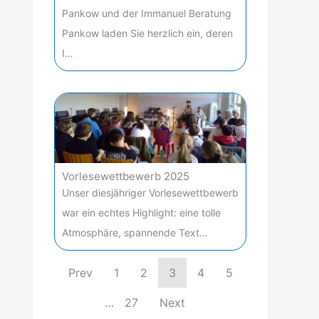
Pankow und der Immanuel Beratung
Pankow laden Sie herzlich ein, deren
I…
Vorlesewettbewerb 2025
Unser diesjähriger Vorlesewettbewerb
war ein echtes Highlight: eine tolle
Atmosphäre, spannende Text…
Prev
1
2
3
4
5
…
27
Next