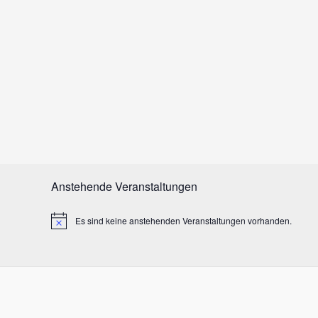
Anstehende Veranstaltungen
Es sind keine anstehenden Veranstaltungen vorhanden.
H
i
n
w
e
i
s