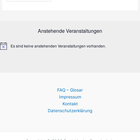
Anstehende Veranstaltungen
Es sind keine anstehenden Veranstaltungen vorhanden.
H
i
n
w
e
i
s
FAQ – Glosar
Impressum
Kontakt
Datenschutzerklärung