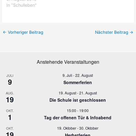
In "Schulleben"
←
Vorheriger Beitrag
Nächster Beitrag
→
Anstehende Veranstaltungen
9. Juli
-
22. August
JULI
9
Sommerferien
19. August
-
21. August
AUG.
19
Die Schule ist geschlossen
15:00
-
19:00
OKT.
1
Tag der offenen Tür & Infoabend
19. Oktober
-
30. Oktober
OKT.
19
Herbstferien