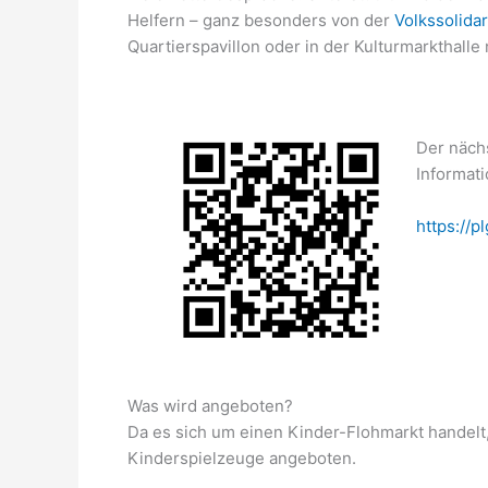
Helfern – ganz besonders von der
Volkssolidar
Quartierspavillon oder in der Kulturmarkthalle 
Der nächs
Informati
https://p
Was wird angeboten?
Da es sich um einen Kinder-Flohmarkt handelt
Kinderspielzeuge angeboten.