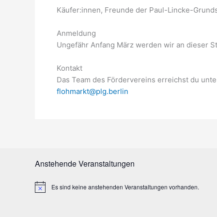
Käufer:innen, Freunde der Paul-Lincke-Grunds
Anmeldung
Ungefähr Anfang März werden wir an dieser St
Kontakt
Das Team des Fördervereins erreichst du unte
flohmarkt@plg.berlin
Anstehende Veranstaltungen
Es sind keine anstehenden Veranstaltungen vorhanden.
H
i
n
w