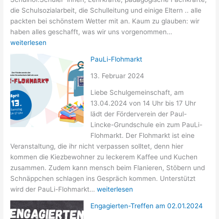
die Schulsozialarbeit, die Schulleitung und einige Eltern .. alle
packten bei schönstem Wetter mit an. Kaum zu glauben: wir
Ein
haben alles geschafft, was wir uns vorgenommen…
wirklich
weiterlesen
Schöner-
PauLi-Flohmarkt
Schulhof-
Tag
13. Februar 2024
Liebe Schulgemeinschaft, am
13.04.2024 von 14 Uhr bis 17 Uhr
lädt der Förderverein der Paul-
Lincke-Grundschule ein zum PauLi-
Flohmarkt. Der Flohmarkt ist eine
Veranstaltung, die ihr nicht verpassen solltet, denn hier
kommen die Kiezbewohner zu leckerem Kaffee und Kuchen
zusammen. Zudem kann mensch beim Flanieren, Stöbern und
Schnäppchen schlagen ins Gespräch kommen. Unterstützt
PauLi-
wird der PauLi-Flohmarkt…
weiterlesen
Flohmarkt
Engagierten-Treffen am 02.01.2024