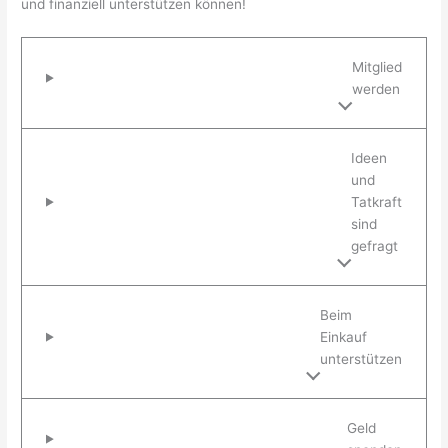
und finanziell unterstützen können!
Mitglied
werden
Ideen
und
Tatkraft
sind
gefragt
Beim
Einkauf
unterstützen
Geld