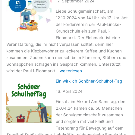
–
17. September 2024
>
Liebe Schulgemeinschaft, am
Schule
12.10.2024 von 14 Uhr bis 17 Uhr lädt
fördern
der Förderverein der Paul-Lincke-
Grundschule ein zum PauLi-
Flohmarkt. Der Flohmarkt ist eine
Veranstaltung, die ihr nicht verpassen solltet, denn hier
kommen die Kiezbewohner zu leckerem Kaffee und Kuchen
zusammen. Zudem kann mensch beim Flanieren, Stöbern und
Schnäppchen schlagen ins Gespräch kommen. Unterstützt
PauLi-
wird der PauLi-Flohmarkt…
weiterlesen
Flohmarkt
Ein wirklich Schöner-Schulhof-Tag
16. April 2024
Einsatz im Akkord Am Samstag, den
27.04.24 kamen ca. 50 Menschen
der Schulgemeinschaft zusammen
und sorgten mit viel Fleiß und
Tatendrang für Bewegung auf dem
Schulhof.Schüler*innen, Lehrkräfte, pädagogische Fachkräfte,